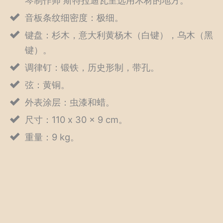
琴制作师 斯特拉迪瓦里选用木材的地方。
音板条纹细密度：极细。
键盘：杉木，意大利黄杨木（白键），乌木（黑
键）。
调律钉：锻铁，历史形制，带孔。
弦：黄铜。
外表涂层：虫漆和蜡。
尺寸：110 x 30 x 9 cm。
重量：9 kg。