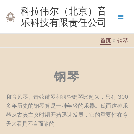
跳
科拉伟尔（北京）音
至
乐科技有限责任公司
内
容
首页
钢琴
钢琴
和管风琴、击弦键琴和羽管键琴比起来，只有 300
多年历史的钢琴算是一种年轻的乐器。然而这种乐
器从古典主义时期开始迅速发展，它的重要性在今
天来看是不言而喻的。