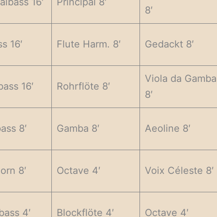
albass 16′
Principal 8′
8′
s 16′
Flute Harm. 8′
Gedackt 8′
Viola da Gamba
bass 16′
Rohrflöte 8′
8′
ass 8′
Gamba 8′
Aeoline 8′
rn 8′
Octave 4′
Voix Céleste 8′
bass 4′
Blockflöte 4′
Octave 4′