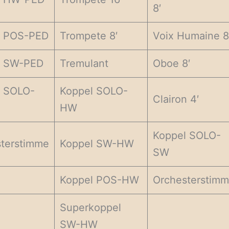
8′
l POS-PED
Trompete 8′
Voix Humaine 8
l SW-PED
Tremulant
Oboe 8′
l SOLO-
Koppel SOLO-
Clairon 4′
HW
Koppel SOLO-
terstimme
Koppel SW-HW
SW
Koppel POS-HW
Orchesterstim
Superkoppel
SW-HW