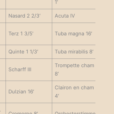
1′
Nasard 2 2/3′
Acuta IV
Terz 1 3/5′
Tuba magna 16′
Quinte 1 1/3′
Tuba mirabilis 8′
Trompette cham
Scharff III
8′
Clairon en cham
Dulzian 16′
4′
.
Cromorne 8′
Orchesterstimme