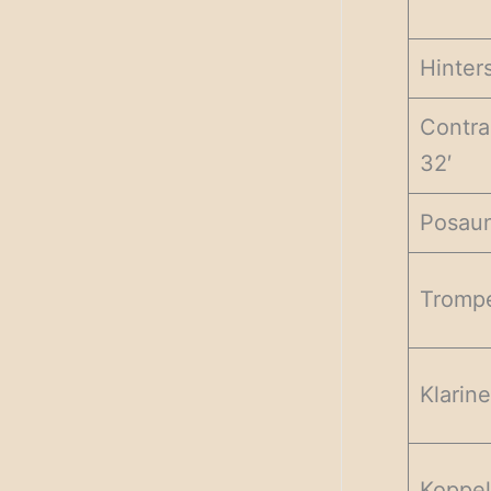
Hinter
Contr
32′
Posaun
Trompe
Klarine
Koppe