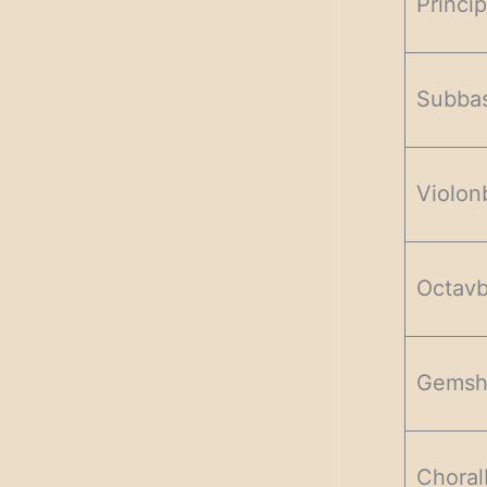
Princip
Subbas
Violon
Octavb
Gemsho
Choral