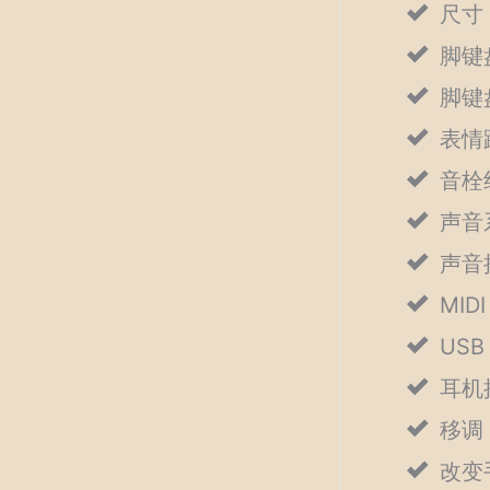
尺寸：
脚键
脚键
表情
音栓
声音
声音
MID
US
耳机
移调：
改变