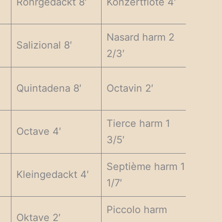
Rohrgedackt 8′
Konzertflöte 4′
Nasard harm 2
Salizional 8′
2/3′
Quintadena 8′
Octavin 2′
Tierce harm 1
Octave 4′
3/5′
Septième harm 1
Kleingedackt 4′
1/7′
Piccolo harm
Oktave 2′