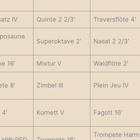
satz IV
Quinte 2 2/3′
Traversflöte 4′
aposaune
Superoktave 2′
Nasat 2 2/3′
e 16′
Mixtur V
Waldflöte 2′
te 8′
Zimbel III
Plein Jeu IV
 4′
Kornett V
Fagott 16′
Trompete Harm
l HW-PED
Trompete 16′