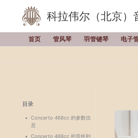
跳
科拉伟尔（北京）
至
内
容
首页
管风琴
羽管键琴
电子
目录
Concerto 468cc 的参数信
息
Concerto 468cc 的音栓列