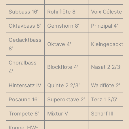
Subbass 16′
Rohrflöte 8′
Voix Céleste 8′
Oktavbass 8′
Gemshorn 8′
Prinzipal 4′
Gedacktbass
Oktave 4′
Kleingedackt 4
8′
Choralbass
Blockflöte 4′
Nasat 2 2/3′
4′
Hintersatz IV
Quinte 2 2/3′
Waldflöte 2′
Posaune 16′
Superoktave 2′
Terz 1 3/5′
Trompete 8′
Mixtur V
Scharf III
Koppel HW-