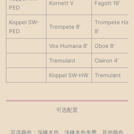
Kornett V
Fagott 16′
PED
Koppel SW-
Trompete Harm
Trompete 8′
PED
8′
Vox Humana 8′
Oboe 8′
Tremulant
Clairon 4′
Koppel SW-HW
Tremulant
可选配置
可选颜色：深橡木色、浅橡木色免费。其他颜色