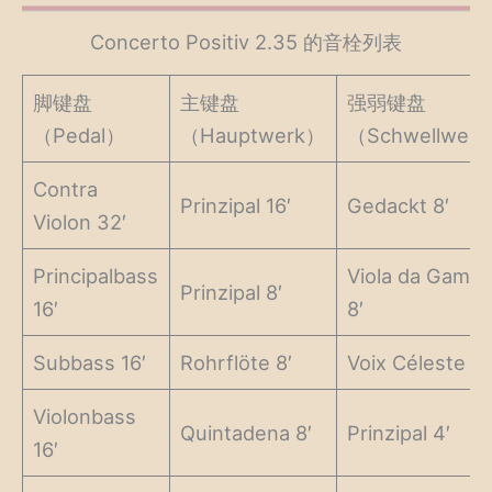
Concerto Positiv 2.35 的音栓列表
脚键盘
主键盘
强弱键盘
（Pedal）
（Hauptwerk）
（Schwellwer
Contra
Prinzipal 16′
Gedackt 8′
Violon 32′
Principalbass
Viola da Gamb
Prinzipal 8′
16′
8′
Subbass 16′
Rohrflöte 8′
Voix Céleste 8′
Violonbass
Quintadena 8′
Prinzipal 4′
16′