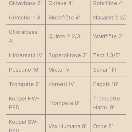
Oktavbass 8′
Oktave 4′
Rohrflöte 4′
Gemshorn 8′
Blockflöte 4′
Nasardt 2 2/3′
Choralbass
Quinte 2 2/3′
Waldflöte 2′
4′
Hintersatz IV
Superoktave 2′
Terz 1 3/5′
Posaune 16′
Mixtur V
Scharf III
Trompete 8′
Kornett IV
Fagott 16′
Koppel HW-
Trompette
Trompete 8′
PED
Harm. 8′
Koppel SW-
Vox Humana 8′
Oboe 8′
PED