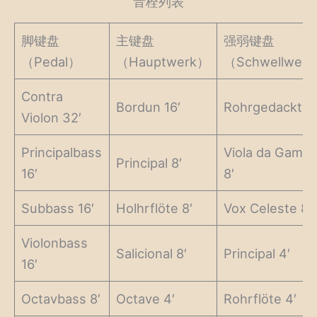
音栓列表
脚键盘
主键盘
强弱键盘
（Pedal）
（Hauptwerk）
（Schwellwer
Contra
Bordun 16′
Rohrgedackt 8′
Violon 32′
Principalbass
Viola da Gamb
Principal 8′
16′
8′
Subbass 16′
Holhrflöte 8′
Vox Celeste 8′
Violonbass
Salicional 8′
Principal 4′
16′
Octavbass 8′
Octave 4′
Rohrflöte 4′