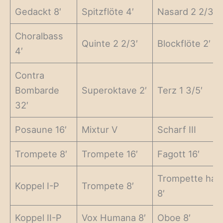
Gedackt 8′
Spitzflöte 4′
Nasard 2 2/3′
Choralbass
Quinte 2 2/3′
Blockflöte 2′
4′
Contra
Bombarde
Superoktave 2′
Terz 1 3/5′
32′
Posaune 16′
Mixtur V
Scharf III
Trompete 8′
Trompete 16′
Fagott 16′
Trompette har
Koppel I-P
Trompete 8′
8′
Koppel II-P
Vox Humana 8′
Oboe 8′