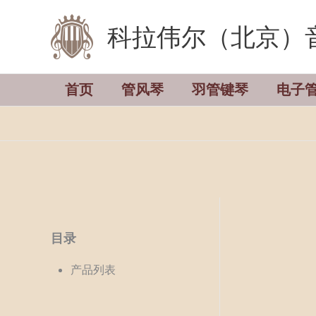
跳
科拉伟尔（北京）
至
内
容
首页
管风琴
羽管键琴
电子
目录
产品列表