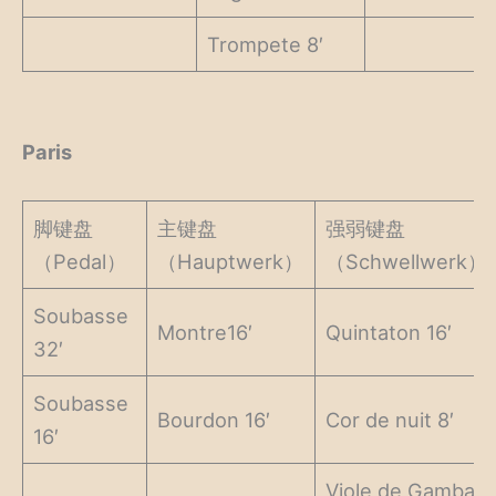
Trompete 8′
Paris
脚键盘
主键盘
强弱键盘
（Pedal）
（Hauptwerk）
（Schwellwerk）
Soubasse
Montre16′
Quintaton 16′
32′
Soubasse
Bourdon 16′
Cor de nuit 8′
16′
Viole de Gamba