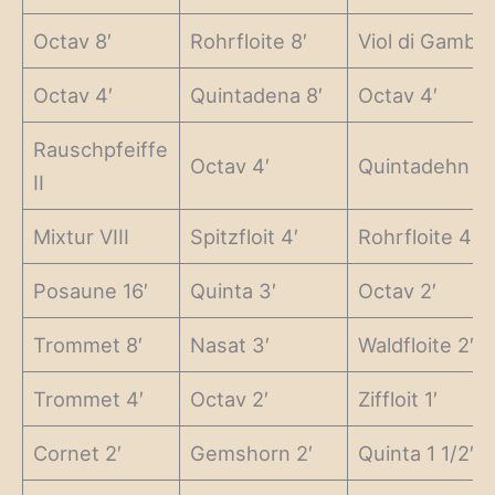
Octav 8′
Rohrfloite 8′
Viol di Gamba 
Octav 4′
Quintadena 8′
Octav 4′
Rauschpfeiffe
Octav 4′
Quintadehn 8′
II
Mixtur VIII
Spitzfloit 4′
Rohrfloite 4′
Posaune 16′
Quinta 3′
Octav 2′
Trommet 8′
Nasat 3′
Waldfloite 2′
Trommet 4′
Octav 2′
Ziffloit 1′
Cornet 2′
Gemshorn 2′
Quinta 1 1/2′