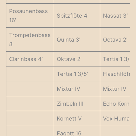
Posaunenbass
Spitzflöte 4′
Nassat 3′
16′
Trompetenbass
Quinta 3′
Octava 2′
8′
Clarinbass 4′
Oktave 2′
Tertia 1 3/5′
Tertia 1 3/5′
Flaschflöte 1
Mixtur IV
Mixtur IV
Zimbeln III
Echo Kornet
Kornett V
Vox Humana
Fagott 16′