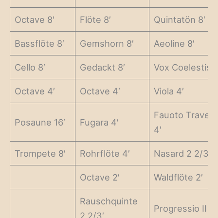
Octave 8′
Flöte 8′
Quintatön 8′
Bassflöte 8′
Gemshorn 8′
Aeoline 8′
Cello 8′
Gedackt 8′
Vox Coelestis 8
Octave 4′
Octave 4′
Viola 4′
Fauoto Traver
Posaune 16′
Fugara 4′
4′
Trompete 8′
Rohrflöte 4′
Nasard 2 2/3′
Octave 2′
Waldflöte 2′
Rauschquinte
Progressio II – 
2 2/3′