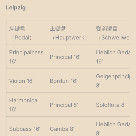
Leipzig
脚键盘
主键盘
强弱键盘
（Pedal）
（Hauptwerk）
（Schwellwer
Principalbass
Lieblich Gedac
Principal 16′
16′
16′
Geigenprincipa
Violon 16′
Bordun 16′
8′
Harmonica
Principal 8′
Soloflöte 8′
16′
Lieblich Gedac
Subbass 16′
Gamba 8′
8′