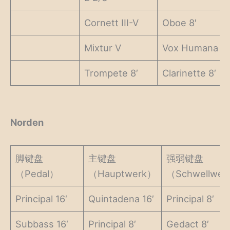
Cornett III-V
Oboe 8′
Mixtur V
Vox Humana 8′
Trompete 8′
Clarinette 8′
Norden
脚键盘
主键盘
强弱键盘
（Pedal）
（Hauptwerk）
（Schwellwer
Principal 16′
Quintadena 16′
Principal 8′
Subbass 16′
Principal 8′
Gedact 8′