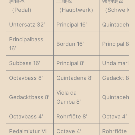
脚键盘
主键盘
强弱键盘
（Pedal）
（Hauptwerk）
（Schwellw
Untersatz 32′
Principal 16′
Quintadehn 
Principalbass
Bordun 16′
Principal 8′
16′
Subbass 16′
Principal 8′
Unda maris 
Octavbass 8′
Quintadena 8′
Gedackt 8′
Viola da
Gedacktbass 8′
Quintadehn 
Gamba 8′
Octavbass 4′
Rohrflöte 8′
Octava 4′
Pedalmixtur VI
Octave 4′
Rohrflöte 4′