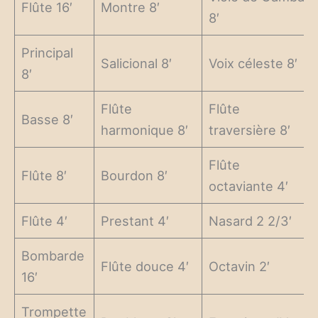
Flûte 16′
Montre 8′
8′
Principal
Salicional 8′
Voix céleste 8′
8′
Flûte
Flûte
Basse 8′
harmonique 8′
traversière 8′
Flûte
Flûte 8′
Bourdon 8′
octaviante 4′
Flûte 4′
Prestant 4′
Nasard 2 2/3′
Bombarde
Flûte douce 4′
Octavin 2′
16′
Trompette