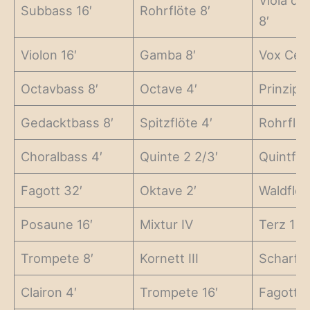
Viola d
Subbass 16′
Rohrflöte 8′
8′
Violon 16′
Gamba 8′
Vox Cele
Octavbass 8′
Octave 4′
Prinzipal
Gedacktbass 8′
Spitzflöte 4′
Rohrflöt
Choralbass 4′
Quinte 2 2/3′
Quintflö
Fagott 32′
Oktave 2′
Waldflöt
Posaune 16′
Mixtur IV
Terz 1 3
Trompete 8′
Kornett III
Scharf II
Clairon 4′
Trompete 16′
Fagott 1