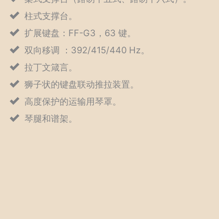
柱式支撑台。
扩展键盘：FF-G3，63 键。
双向移调 ：392/415/440 Hz。
拉丁文箴言。
狮子状的键盘联动推拉装置。
高度保护的运输用琴罩。
琴腿和谱架。